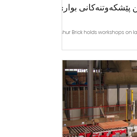
 پێشکەوتنەکانی بواری
Ashur Brick holds workshops on l