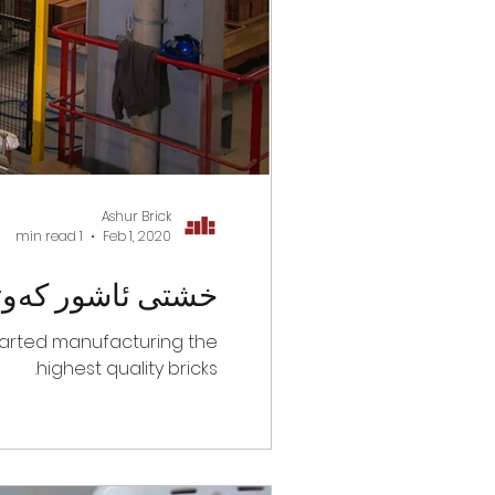
Ashur Brick
1 min read
Feb 1, 2020
خشتی ئاشور کەوتە
started manufacturing the
highest quality bricks.