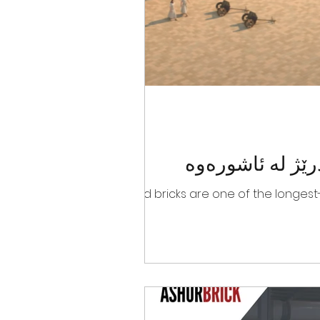
رێژ لە ئاشورەوە
Fired bricks are one of the longest