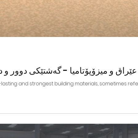
راق و میزۆپۆتامیا - گەشتێکی دوور و د
-lasting and strongest building materials, sometimes referr