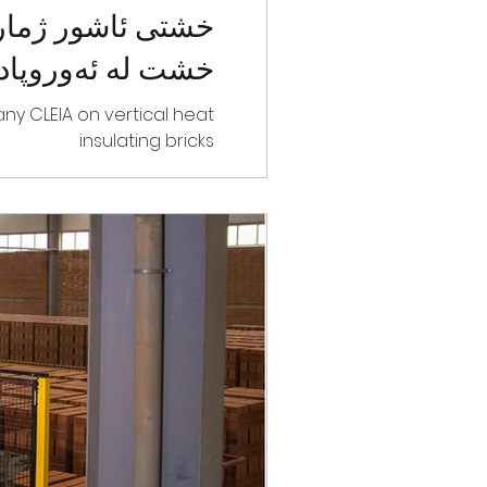
خشتی ئاشور ژمارە
خشت لە ئەوروپادا
ny CLEIA on vertical heat
insulating bricks