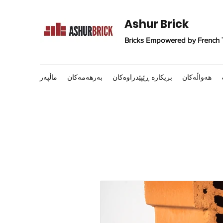
Ashur Brick
Bricks Empowered by French
هەواڵەکان
بریکارە ڕێپێدراوەکان
بەرهەمەکان
ماڵپەر