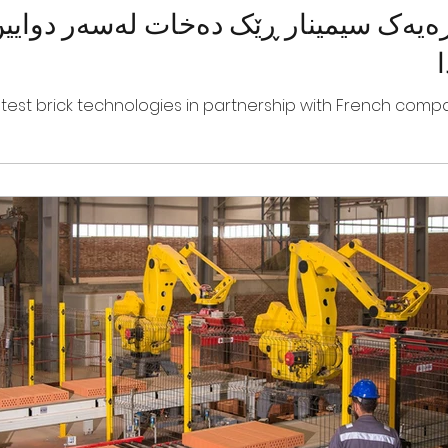
یەک سیمینار ڕێک دەخات لەسەر دوایین
atest brick technologies in partnership with French compa