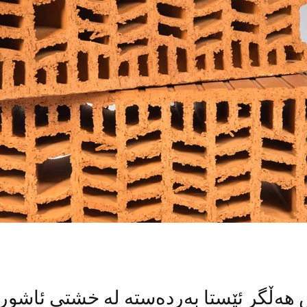
هەڵگر ئێستا بەردەستە لە خشتی ئاشور