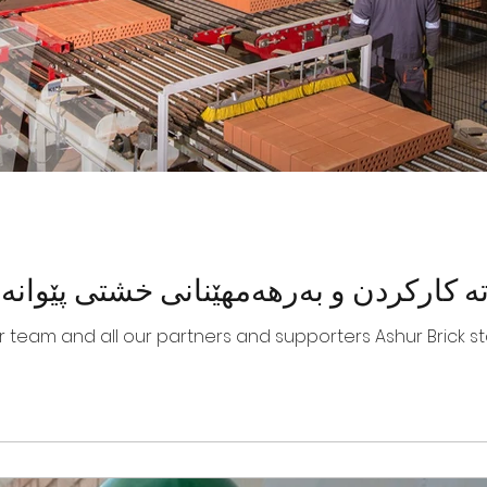
 کارکردن و بەرهەمهێنانی خشتی پێوانە
ur team and all our partners and supporters Ashur Brick 