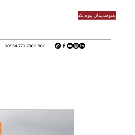
پەیوەندیمان پێوە بکە
00964 770 7800 800